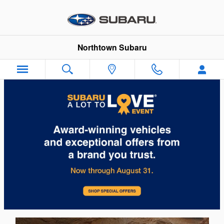
Northtown Subaru
Skip to main content
Northtown Subaru